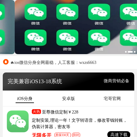
🔥ios微信分身全网最稳，人工客服：wxzs6663
完美兼容iOS13-18系统
微商营销必备
iOS分身
安卓版
宅哥官网
火热
至尊微信定制￥228
定制安装,理论一年！文字转语音，修改零钱转账，
伪装计算器，密友等
高速下载
无限多开
质保330天
防封