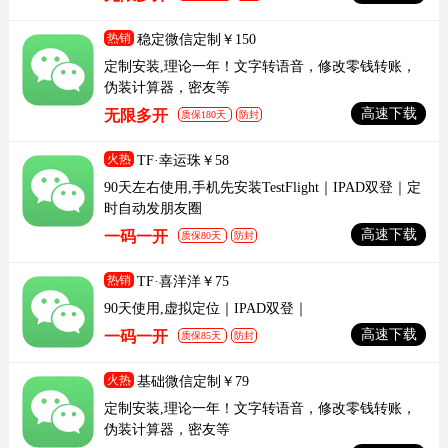
热销
稳定微信定制￥150
定制安装,理论一年！文字转语音，修改零钱转账，
伪装计算器，密友等
高速下载
无限多开
质保180天
防封
火热
TF·幸运珠￥58
90天左右使用,手机先安装TestFlight｜IPAD双登｜定
时自动发朋友圈
高速下载
一码一开
质保80天
防封
热销
TF·喜洋洋￥75
90天使用,虚拟定位｜IPAD双登｜
高速下载
一码一开
质保85天
防封
火热
基础微信定制￥79
定制安装,理论一年！文字转语音，修改零钱转账，
伪装计算器，密友等